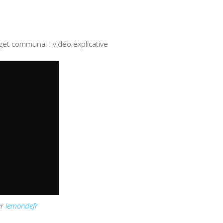
t communal : vidéo explicative
ar
lemondefr