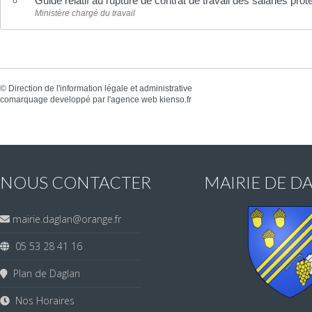
Guide relatif au rupture de contrat de travail des salariés pro
Ministère chargé du travail
©
Direction de l'information légale et administrative
comarquage developpé par l'
agence web
kienso.fr
NOUS CONTACTER
MAIRIE DE D
mairie.daglan@orange.fr
05 53 28 41 16
Plan de Daglan
Nos Horaires