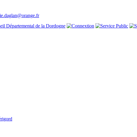
ie.daglan@orange.fr
rigord