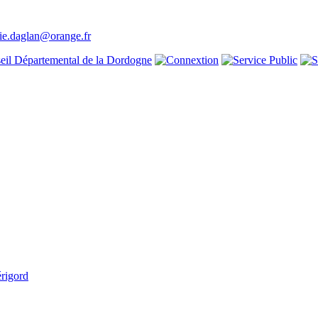
ie.daglan@orange.fr
rigord