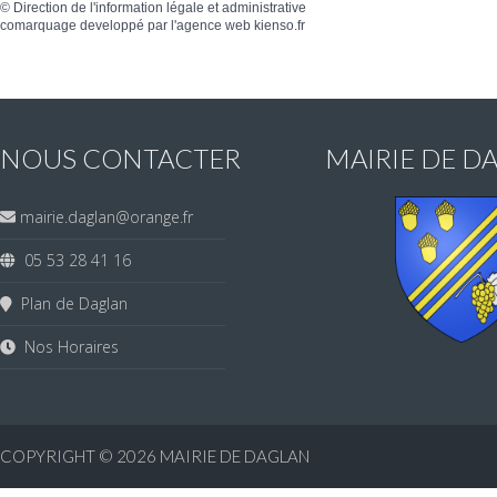
©
Direction de l'information légale et administrative
comarquage developpé par l'
agence web
kienso.fr
NOUS CONTACTER
MAIRIE DE D
mairie.daglan@orange.fr
05 53 28 41 16
Plan de Daglan
Nos Horaires
COPYRIGHT © 2026
MAIRIE DE DAGLAN