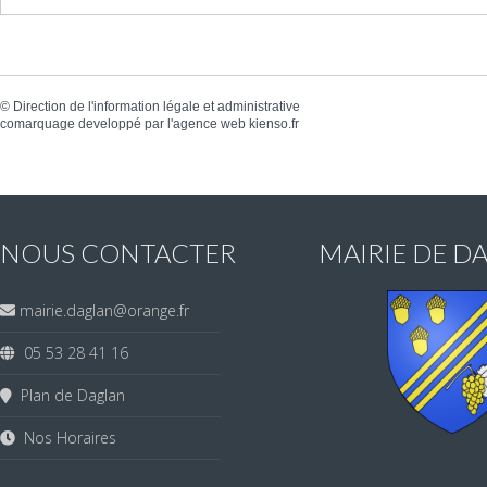
©
Direction de l'information légale et administrative
comarquage developpé par l'
agence web
kienso.fr
NOUS CONTACTER
MAIRIE DE D
mairie.daglan@orange.fr
05 53 28 41 16
Plan de Daglan
Nos Horaires