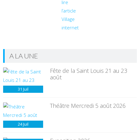
lire
l’article
Village
internet
A LA UNE
Fête de la Saint Louis 21 au 23
août
31
Juil
Théâtre Mercredi 5 août 2026
24
Juil