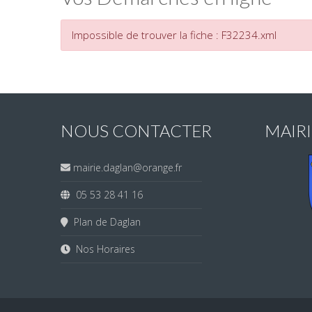
Impossible de trouver la fiche : F32234.xml
NOUS CONTACTER
MAIR
mairie.daglan@orange.fr
05 53 28 41 16
Plan de Daglan
Nos Horaires