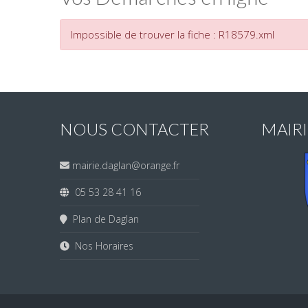
Impossible de trouver la fiche : R18579.xml
NOUS CONTACTER
MAIR
mairie.daglan@orange.fr
05 53 28 41 16
Plan de Daglan
Nos Horaires