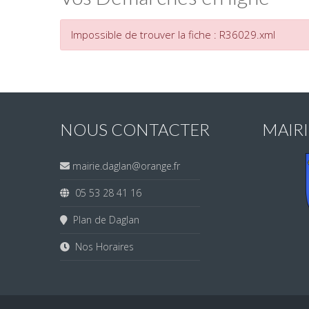
Impossible de trouver la fiche : R36029.xml
NOUS CONTACTER
MAIR
mairie.daglan@orange.fr
05 53 28 41 16
Plan de Daglan
Nos Horaires