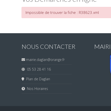
Impossible de trouver la fiche : R38623.xml
NOUS CONTACTER
MAIR
mairie.daglan@orange.fr
05 53 28 41 16
Plan de Daglan
Nos Horaires