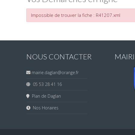
Impossible de trouver la fiche : R41207.xml
NOUS CONTACTER
MAIR
mairie.daglan@orange.fr
05 53 28 41 16
Plan de Daglan
Nos Horaires