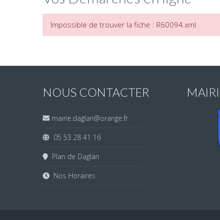
Impossible de trouver la fiche : R60094.xml
NOUS CONTACTER
MAIR
mairie.daglan@orange.fr
05 53 28 41 16
Plan de Daglan
Nos Horaires