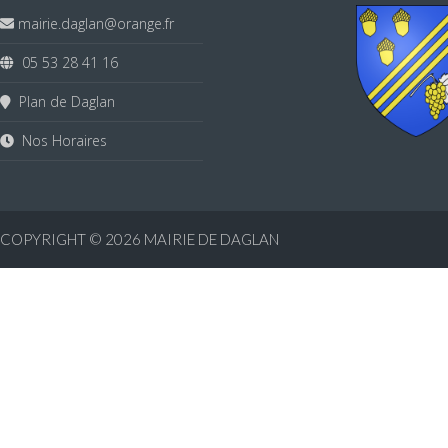
mairie.daglan@orange.fr
05 53 28 41 16
Plan de Daglan
Nos Horaires
COPYRIGHT © 2026
MAIRIE DE DAGLAN