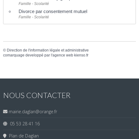
Famille - Scolarité
Divorce par consentement mutuel
Famille - Scolarité
©
Direction de l'information légale et administrative
comarquage developpé par l'
agence web
kienso.fr
NOUS CONTACTER
mairie.daglan@orange.fr
05 53 28 41 16
Plan de Daglan