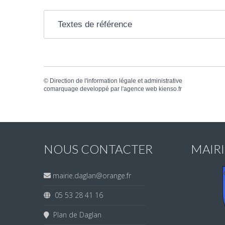
Textes de référence
©
Direction de l'information légale et administrative
comarquage developpé par l'
agence web
kienso.fr
NOUS CONTACTER
MAIR
mairie.daglan@orange.fr
05 53 28 41 16
Plan de Daglan