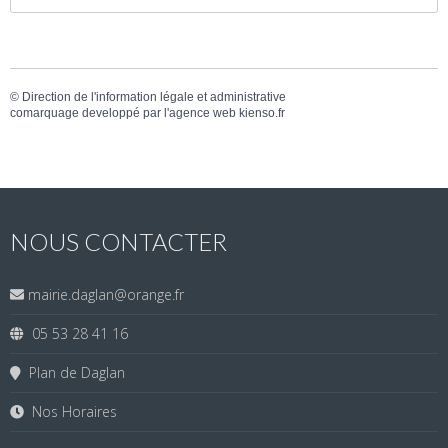
©
Direction de l'information légale et administrative
comarquage developpé par l'
agence web
kienso.fr
NOUS CONTACTER
mairie.daglan@orange.fr
05 53 28 41 16
Plan de Daglan
Nos Horaires