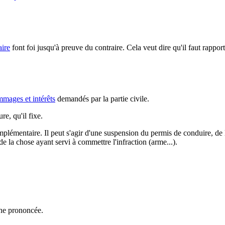
aire
font
foi jusqu'à preuve du contraire
. Cela veut dire qu'il faut rappo
mages et intérêts
demandés par la partie civile.
e, qu'il fixe.
émentaire. Il peut s'agir d'une suspension du permis de conduire, de l'
 la chose ayant servi à commettre l'infraction (arme...).
ne
prononcée.