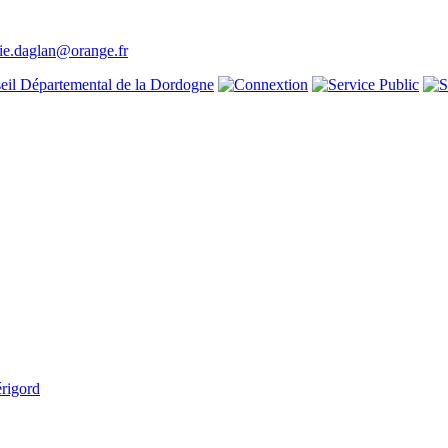
ie.daglan@orange.fr
rigord