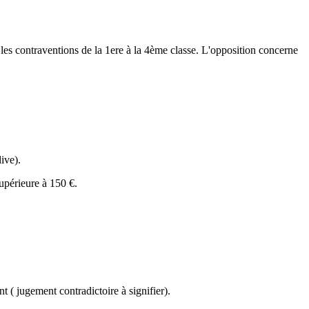
 les contraventions de la 1
ere
à la 4
ème
classe.
L'opposition
concerne
ive).
supérieure à
150 €
.
 ( jugement contradictoire à signifier).