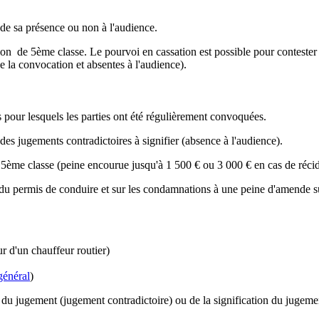
 de sa présence ou non à l'audience.
tion de 5
ème
classe. Le
pourvoi en cassation
est possible pour contester
e la convocation et absentes à l'audience).
s pour lesquels les parties ont été régulièrement convoquées.
t des jugements
contradictoires à signifier
(absence à l'audience).
 5
ème
classe (peine encourue jusqu'à
1 500 €
ou
3 000 €
en cas de récid
 du permis de conduire et sur les condamnations à une peine d'amende 
 d'un chauffeur routier)
général
)
u jugement (jugement contradictoire) ou de la signification du jugement