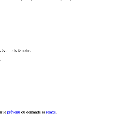
es éventuels témoins.
.
ur le
prévenu
ou demande sa
relaxe
.