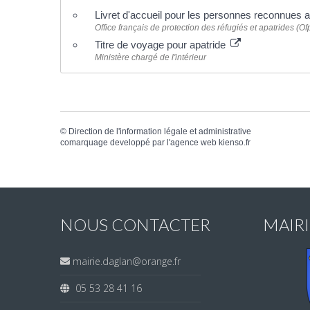
Livret d'accueil pour les personnes reconnues 
Office français de protection des réfugiés et apatrides (Of
Titre de voyage pour apatride
Ministère chargé de l'intérieur
©
Direction de l'information légale et administrative
comarquage developpé par l'
agence web
kienso.fr
NOUS CONTACTER
MAIR
mairie.daglan@orange.fr
05 53 28 41 16