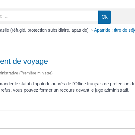
ile (réfugié, protection subsidiaire, apatride)
>
Apatride : titre de s
ument de voyage
ministrative (Première ministre)
nder le statut d'apatride auprès de l'Office français de protection d
refus, vous pouvez former un recours devant le juge administratif.