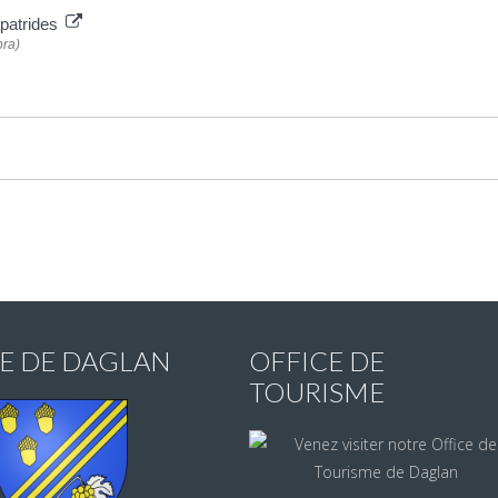
apatrides
pra)
IE DE DAGLAN
OFFICE DE
TOURISME