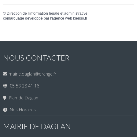
©
Direction de l'information légale et administrative
comarquage developpé par l'
agence web
kienso.fr
NOUS CONTACTER
mairie.daglan@orange.fr
05 53 28 41 16
Plan de Daglan
Nos Horaires
MAIRIE DE DAGLAN