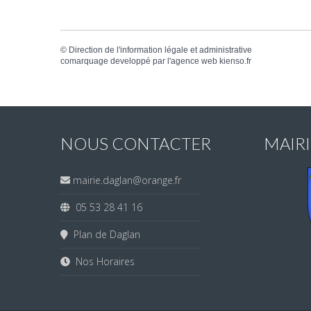
©
Direction de l'information légale et administrative
comarquage developpé par l'
agence web
kienso.fr
NOUS CONTACTER
MAIR
mairie.daglan@orange.fr
05 53 28 41 16
Plan de Daglan
Nos Horaires