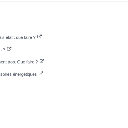
s état : que faire ?
)
rs ?
)
ent trop. Que faire ?
)
assoires énergétiques