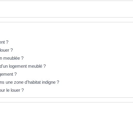
ent ?
louer ?
ion meublée ?
on d'un logement meublé ?
logement ?
ns une zone d'habitat indigne ?
ur le louer ?