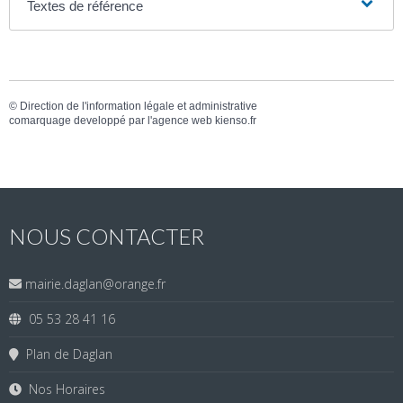
Textes de référence
©
Direction de l'information légale et administrative
comarquage developpé par l'
agence web
kienso.fr
NOUS CONTACTER
mairie.daglan@orange.fr
05 53 28 41 16
Plan de Daglan
Nos Horaires