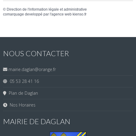
©
Direction de l'information légale et administrative
comarquage developpé par l'
agence web
kienso.fr
NOUS CONTACTER
mairie.daglan@orange.fr
05 53 28 41 16
Plan de Daglan
Nos Horaires
MAIRIE DE DAGLAN