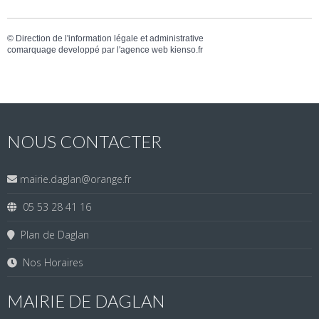
©
Direction de l'information légale et administrative
comarquage developpé par l'
agence web
kienso.fr
NOUS CONTACTER
mairie.daglan@orange.fr
05 53 28 41 16
Plan de Daglan
Nos Horaires
MAIRIE DE DAGLAN