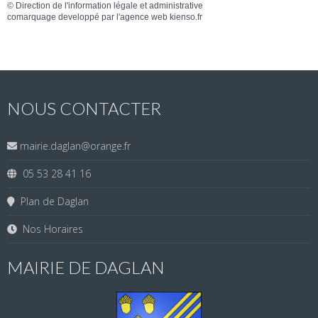
©
Direction de l'information légale et administrative
comarquage developpé par l'
agence web
kienso.fr
NOUS CONTACTER
mairie.daglan@orange.fr
05 53 28 41 16
Plan de Daglan
Nos Horaires
MAIRIE DE DAGLAN