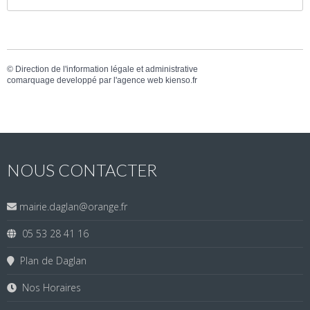
©
Direction de l'information légale et administrative
comarquage developpé par l'
agence web
kienso.fr
NOUS CONTACTER
mairie.daglan@orange.fr
05 53 28 41 16
Plan de Daglan
Nos Horaires