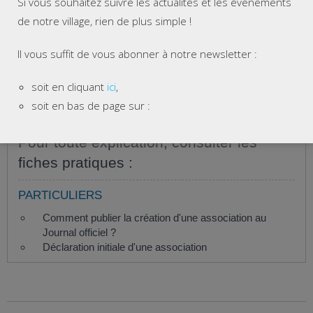
Si vous souhaitez suivre les actualités et les évènements
de notre village, rien de plus simple !
Accéder au service en ligne
Direction de l'information légale et administrative (Dila) -
Il vous suffit de vous abonner à notre newsletter :
Première ministre
soit en cliquant
ici
,
soit en bas de page sur :
Pour toute explication, consulter les
fiches pratiques :
PARTICULIERS
Comment publier la création d'une association au
Journal officiel ?
Déclaration initiale d'une association