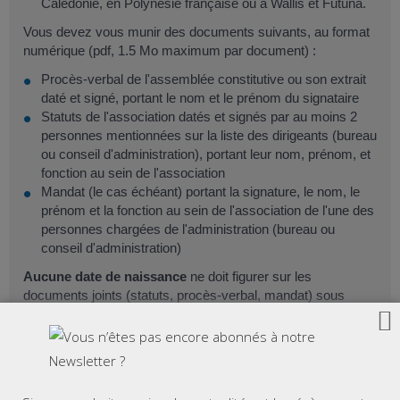
Calédonie, en Polynésie française ou à Wallis et Futuna.
Vous devez vous munir des documents suivants, au format
numérique (pdf, 1.5 Mo maximum par document) :
Procès-verbal de l'assemblée constitutive ou son extrait
daté et signé, portant le nom et le prénom du signataire
Statuts de l'association datés et signés par au moins 2
personnes mentionnées sur la liste des dirigeants (bureau
ou conseil d'administration), portant leur nom, prénom, et
fonction au sein de l'association
Mandat (le cas échéant) portant la signature, le nom, le
prénom et la fonction au sein de l'association de l'une des
personnes chargées de l'administration (bureau ou
conseil d'administration)
Aucune date de naissance
ne doit figurer sur les
documents joints (statuts, procès-verbal, mandat) sous
peine de rejet de la déclaration.
Attention :
si vous créez une
association syndicale de propriétaires
,
la déclaration s'effectue différemment.