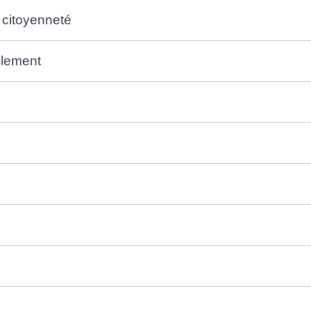
e citoyenneté
glement