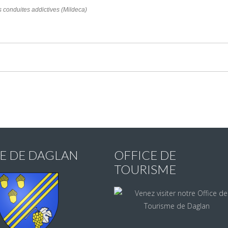
es conduites addictives (Mildeca)
IE DE DAGLAN
OFFICE DE
TOURISME