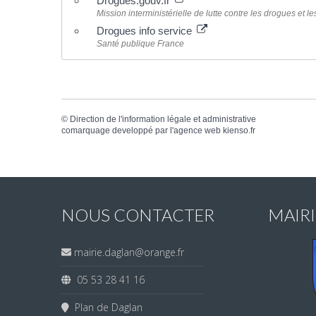
Drogues.gouv.fr
Mission interministérielle de lutte contre les drogues et l
Drogues info service
Santé publique France
©
Direction de l'information légale et administrative
comarquage developpé par l'
agence web
kienso.fr
NOUS CONTACTER
MAIR
mairie.daglan@orange.fr
05 53 28 41 16
Plan de Daglan