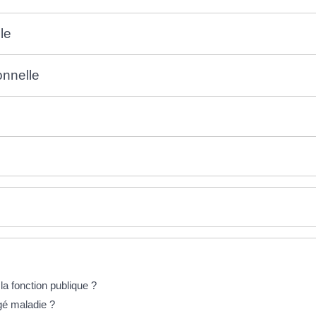
le
onnelle
la fonction publique ?
gé maladie ?