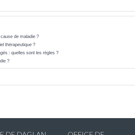
r cause de maladie ?
iel thérapeutique ?
és : quelles sont les règles ?
die ?
IE DE DAGLAN
OFFICE DE