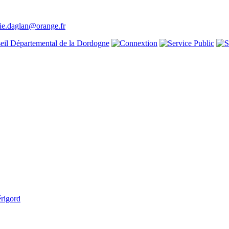
ie.daglan@orange.fr
rigord