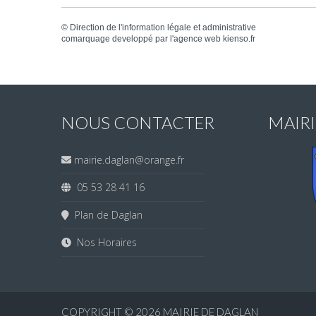
©
Direction de l'information légale et administrative
comarquage developpé par l'
agence web
kienso.fr
NOUS CONTACTER
MAIR
mairie.daglan@orange.fr
05 53 28 41 16
Plan de Daglan
Nos Horaires
COPYRIGHT © 2026
MAIRIE DE DAGLAN