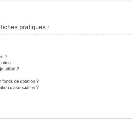
 fiches pratiques :
es ?
iation
 utilisé ?
 fonds de dotation ?
ation d'association ?