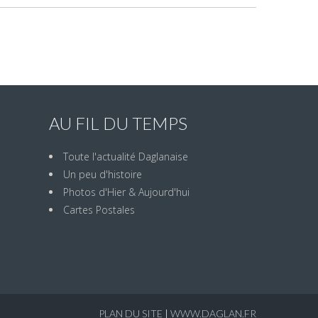
AU FIL DU TEMPS
Toute l'actualité Daglanaise
Un peu d'histoire
Photos d'Hier & Aujourd'hui
Cartes Postales
PLAN DU SITE
|
WWW.DAGLAN.FR