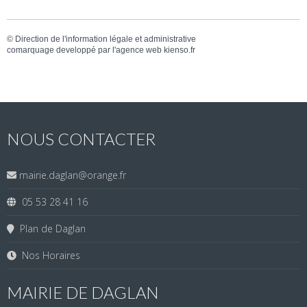
©
Direction de l'information légale et administrative
comarquage developpé par l'
agence web
kienso.fr
NOUS CONTACTER
mairie.daglan@orange.fr
05 53 28 41 16
Plan de Daglan
Nos Horaires
MAIRIE DE DAGLAN